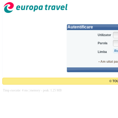
Autentificare
Utilizator
Parola
Limba
• Am uitat pa
© TOU
Timp executie: 4 ms | memory - peak: 1.25 MB